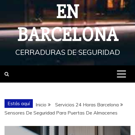
EN
BARCELONA
CERRADURAS DE SEGURIDAD
Estás aquí
Inicio
Servicios 24 Horas Barcelona
Sensores De Seguridad Para Puertas De Almacenes